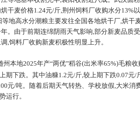
0%的烘干麦价格1.24元/斤,荆州饲料厂收购水分13
襄阳、枣阳等地高水分潮粮主要发往全国各地烘干厂,烘
一年。由于前期连绵阴雨天气影响,部分新麦品质受
上调,饲料厂收购新麦积极性明显上升。
随州本地
2025年产“两优”稻谷(出米率65%)毛粮收
跌。其中油糠1.2元/斤,较上期下跌0.07元/斤;碎
下跌200元/吨。随着后期天气转热、学校放假,大米
势运行。