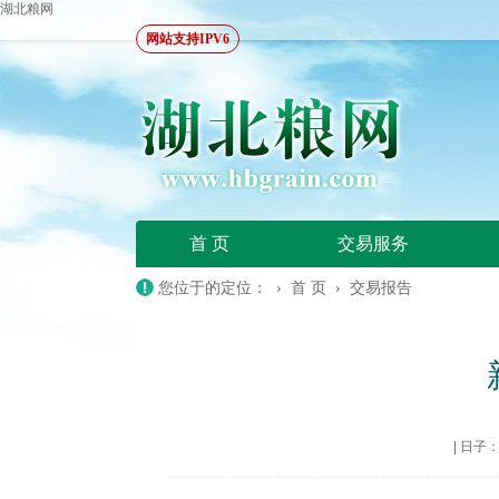
湖北粮网
网站支持IPV6
首 页
交易服务
您位于的定位： ›
首 页
›
交易报告
|
日子：20