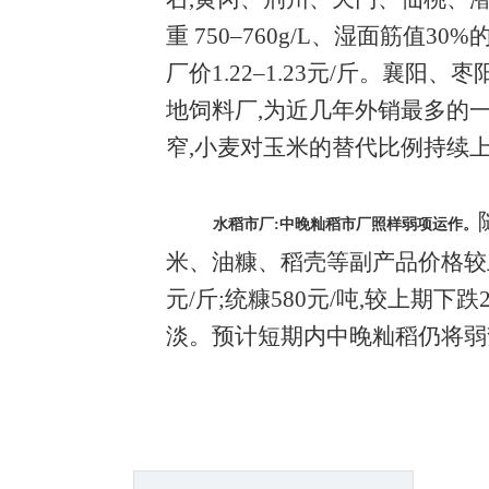
重 750–760g/L、湿面筋值3
厂价1.22–1.23元/斤。
地饲料厂,为近几年外销最多的
窄,小麦对玉米的替代比例持续
水稻市厂:中晚籼稻市厂照样弱项运作。
米、油糠、稻壳等副产品价格较上期下
元/斤;统糠580元/吨,较上期
淡。预计短期内中晚籼稻仍将弱