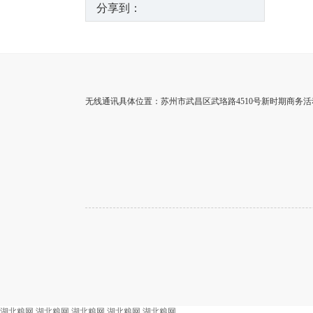
分享到：
无线通讯具体位置：苏州市武昌区武珞路4510号新时期商务活动
湖北粮网
湖北粮网
湖北粮网
湖北粮网
湖北粮网