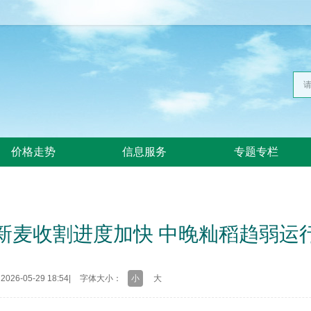
价格走势
信息服务
专题专栏
新麦收割进度加快 中晚籼稻趋弱运
26-05-29 18:54
|
字体大小：
小
大