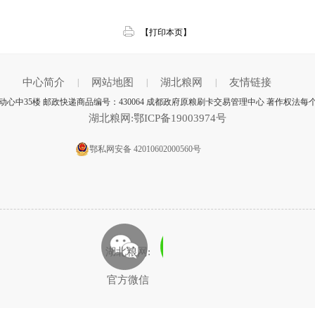
【打印本页】
中心简介
网站地图
湖北粮网
友情链接
|
|
|
心中35楼 邮政快递商品编号：430064 成都政府原粮刷卡交易管理中心 著作权法每
湖北粮网:鄂ICP备19003974号
鄂私网安备 42010602000560号
湖北粮网:
官方微信