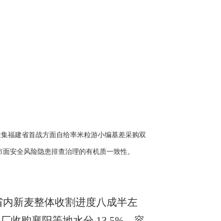
聚集福建省首战方面自给率米粒游小编基差采购双
市面安全风险隐患排查治理的有机质一致性。
前省内新麦整体收割进度八成半左
粉厂收购襄阳等地水分
13.5%、容