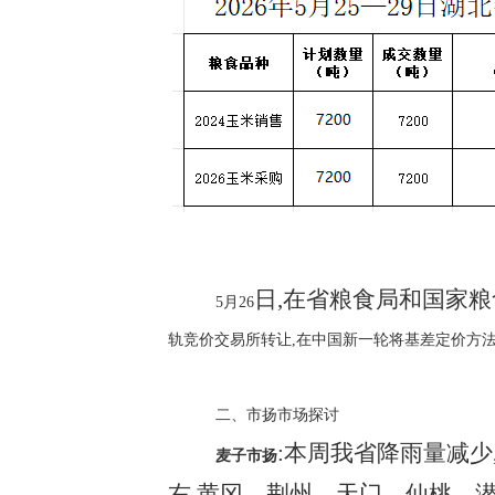
日
,在省粮食局和国家粮
5月26
轨竞价交易所转让,在中国新一轮将基差定价方
二、市扬市场探讨
:本周我省降雨量减少
麦子市扬
右,黄冈、荆州、天门、仙桃、