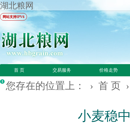
湖北粮网
网站支持IPV6
首 页
交易服务
价格走势
您存在的位置上： ›
首 页
小麦稳中