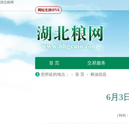
湖北粮网
网站支持IPV6
首 页
交易服务
您所处的地点： ›
首 页
›
粮油信息
6月
|
時间：20