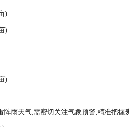
万亩)
万亩)
万亩)
)
雷阵雨天气,需密切关注气象预警,精准把握麦
1。