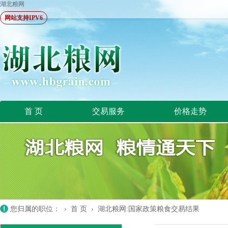
湖北粮网
网站支持IPV6
首 页
交易服务
价格走势
您归属的职位： ›
首 页
›
湖北粮网:国家政策粮食交易结果