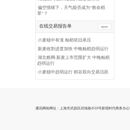
偏空情绪下，天气能否成为“救命稻
草”？
在线交易报告单
more
小麦稳中有涨 籼稻依旧承压
新麦收割进度加快 中晚籼稻趋弱运行
湖北粮网:新麦上市范围扩大 中晚籼稻
趋弱运行
小麦稳中趋弱运行 稻谷双向交易活跃
通讯网络网址：上海市武昌区武珞路4510号新现时代商务办公中